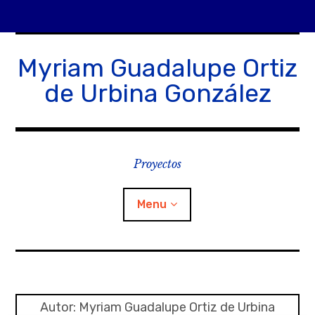
Skip
to
Myriam Guadalupe Ortiz
content
de Urbina González
Proyectos
Menu
¿Qué es Folio?
Entrada de incidencias o sugerencias
Autor:
Myriam Guadalupe Ortiz de Urbina