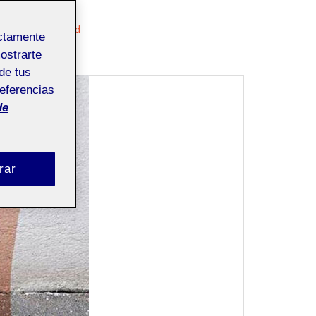
Uncategorized
ectamente
mostrarte
de tus
referencias
de
rar