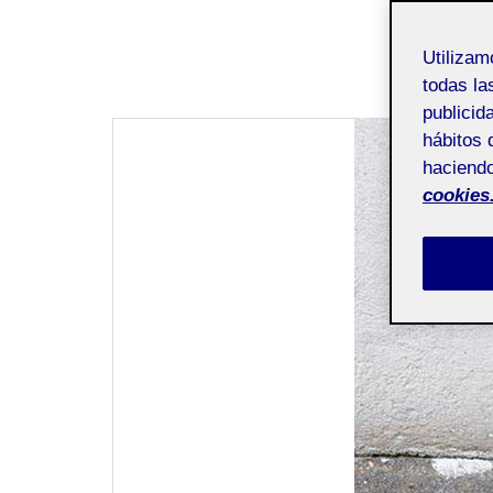
Navegación
Next
Utiliza
de
todas la
entradas
publicid
hábitos 
haciendo
cookies