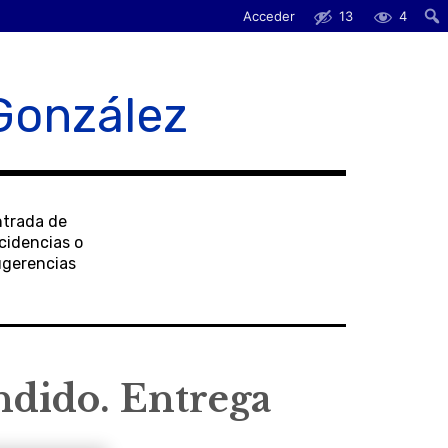
Acceder
13
4
González
ntrada de
cidencias o
ugerencias
ndido. Entrega