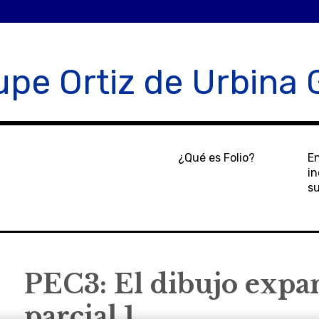
pe Ortiz de Urbina 
¿Qué es Folio?
E
in
s
PEC3: El dibujo expa
parcial 1.